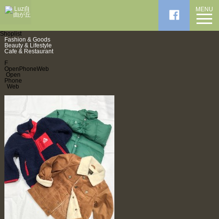
MENU
Shoplist
Fashion & Goods
Beauty & Lifestyle
Cafe & Restaurant
F
Open
Phone
Web
Open
Phone
Web