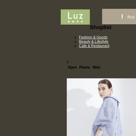
Pick
Shoplist
Fashion & Goods
Beauty & Lifestyle
Cafe & Restaurant
F
Open
Phone
Web