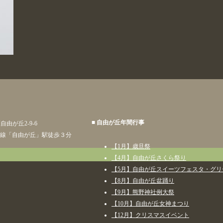
■ 自由が丘年間行事
区自由が丘2-9-6
線「自由が丘」駅徒歩３分
【1月】歳旦祭
【4月】自由が丘さくら祭り
【5月】自由が丘スイーツフェスタ・グ
【8月】自由が丘盆踊り
【9月】熊野神社例大祭
【10月】自由が丘女神まつり
【12月】クリスマスイベント