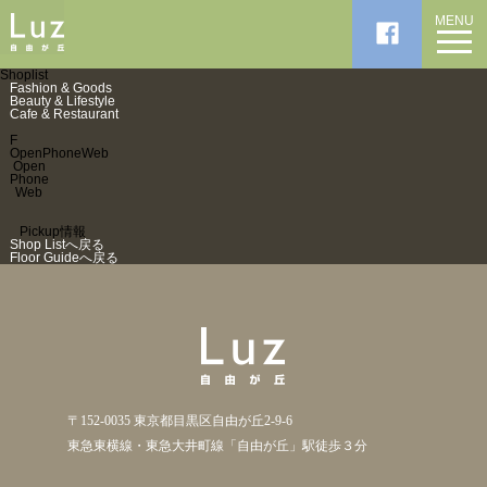
MENU
Shoplist
Fashion & Goods
Beauty & Lifestyle
Cafe & Restaurant
F
Open
Phone
Web
Open
Phone
Web
Pickup情報
Shop Listへ戻る
Floor Guideへ戻る
〒152-0035 東京都目黒区自由が丘2-9-6
東急東横線・東急大井町線「自由が丘」駅徒歩３分