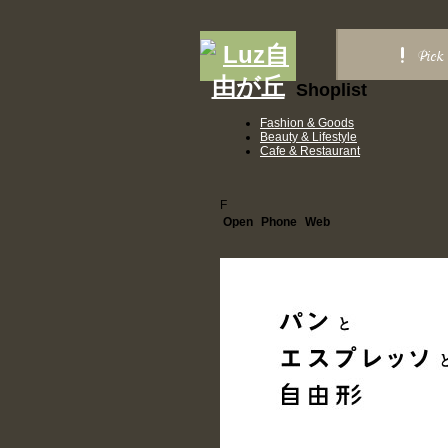
Pick
Shoplist
Fashion & Goods
Beauty & Lifestyle
Cafe & Restaurant
F
Open
Phone
Web