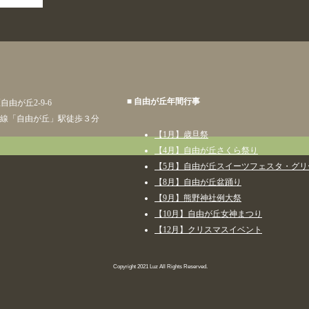
■ 自由が丘年間行事
区自由が丘2-9-6
線「自由が丘」駅徒歩３分
【1月】歳旦祭
【4月】自由が丘さくら祭り
【5月】自由が丘スイーツフェスタ・グ
【8月】自由が丘盆踊り
【9月】熊野神社例大祭
【10月】自由が丘女神まつり
【12月】クリスマスイベント
Copyright 2021 Luz All Rights Reserved.