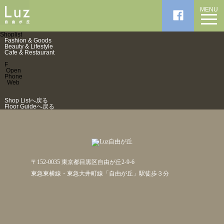
MENU
Shoplist
Fashion & Goods
Beauty & Lifestyle
Cafe & Restaurant
F
Open
Phone
Web
Shop Listへ戻る
Floor Guideへ戻る
〒152-0035 東京都目黒区自由が丘2-9-6
東急東横線・東急大井町線「自由が丘」駅徒歩３分