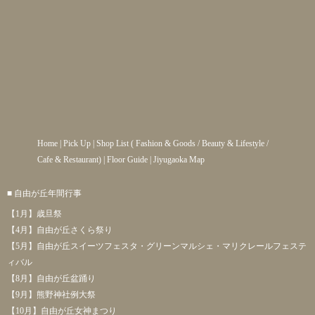
Home
|
Pick Up
|
Shop List
(
Fashion & Goods
/
Beauty & Lifestyle
/
Cafe & Restaurant
) |
Floor Guide
|
Jiyugaoka Map
■ 自由が丘年間行事
【1月】歳旦祭
【4月】自由が丘さくら祭り
【5月】自由が丘スイーツフェスタ・グリーンマルシェ・マリクレールフェステ
ィバル
【8月】自由が丘盆踊り
【9月】熊野神社例大祭
【10月】自由が丘女神まつり