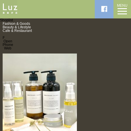
MENU
Shoplist
Fashion & Goods
Beauty & Lifestyle
Cafe & Restaurant
F
Open
Phone
Web