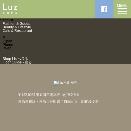
MENU
Shoplist
Fashion & Goods
Beauty & Lifestyle
Cafe & Restaurant
F
Open
Phone
Web
Shop Listへ戻る
Floor Guideへ戻る
〒152-0035 東京都目黒区自由が丘2-9-6
東急東横線・東急大井町線「自由が丘」駅徒歩３分