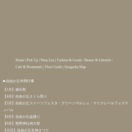
Home
|
Pick Up
|
Shop List
(
Fashion & Goods
/
Beauty & Lifestyle
/
Cafe & Restaurant
) |
Floor Guide
|
Jiyugaoka Map
■ 自由が丘年間行事
【1月】歳旦祭
【4月】自由が丘さくら祭り
【5月】自由が丘スイーツフェスタ・グリーンマルシェ・マリクレールフェステ
ィバル
【8月】自由が丘盆踊り
【9月】熊野神社例大祭
【10月】自由が丘女神まつり