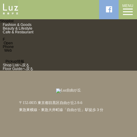
MENU
Shoplist
Fashion & Goods
Beauty & Lifestyle
Cafe & Restaurant
F
Open
Phone
Web
Pickup情報
Shop Listへ戻る
Floor Guideへ戻る
〒152-0035 東京都目黒区自由が丘2-9-6
東急東横線・東急大井町線「自由が丘」駅徒歩３分