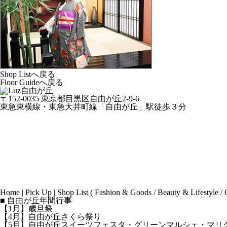
Shop Listへ戻る
Floor Guideへ戻る
〒152-0035 東京都目黒区自由が丘2-9-6
東急東横線・東急大井町線「自由が丘」駅徒歩３分
Home
|
Pick Up
|
Shop List
(
Fashion & Goods
/
Beauty & Lifestyle
/
■ 自由が丘年間行事
【1月】歳旦祭
【4月】自由が丘さくら祭り
【5月】自由が丘スイーツフェスタ・グリーンマルシェ・マリ