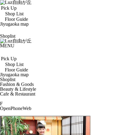
Pick Up
Shop List
Floor Guide
Jiyugaoka map
Shoplist
MENU
Pick Up
Shop List
Floor Guide
Jiyugaoka map
Shoplist
Fashion & Goods
Beauty & Lifestyle
Cafe & Restaurant
F
Open
Phone
Web