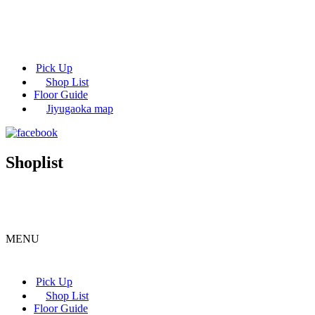
Pick Up
Shop List
Floor Guide
Jiyugaoka map
Shoplist
MENU
Pick Up
Shop List
Floor Guide