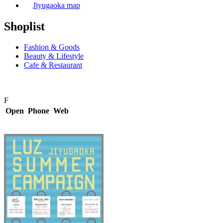
Jiyugaoka map
Shoplist
Fashion & Goods
Beauty & Lifestyle
Cafe & Restaurant
F
Open
Phone
Web