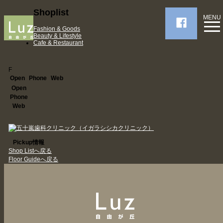
Shoplist
MENU
Fashion & Goods
Beauty & Lifestyle
Cafe & Restaurant
F
Open
Phone
Web
Open
Phone
Web
Pickup情報
Shop Listへ戻る
Floor Guideへ戻る