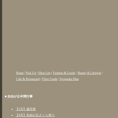
Home
|
Pick Up
|
Shop List
(
Fashion & Goods
/
Beauty & Lifestyle
/
Cafe & Restaurant
) |
Floor Guide
|
Jiyugaoka Map
■ 自由が丘年間行事
【1月】歳旦祭
【4月】自由が丘さくら祭り