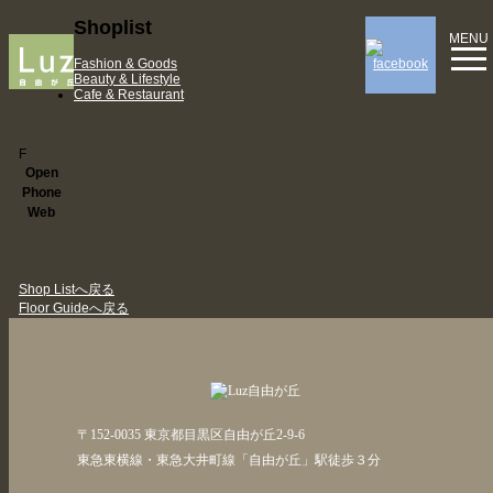
Shoplist
MENU
Fashion & Goods
Beauty & Lifestyle
Cafe & Restaurant
F
Open
Phone
Web
Shop Listへ戻る
Floor Guideへ戻る
〒152-0035 東京都目黒区自由が丘2-9-6
東急東横線・東急大井町線「自由が丘」駅徒歩３分