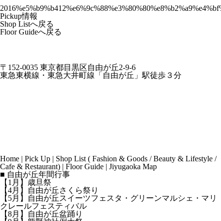
2016%e5%b9%b412%e6%9c%88%e3%80%80%e8%b2%a9%e4%b
Pickup情報
Shop Listへ戻る
Floor Guideへ戻る
〒152-0035 東京都目黒区自由が丘2-9-6
東急東横線・東急大井町線「自由が丘」駅徒歩３分
Home
|
Pick Up
|
Shop List
(
Fashion & Goods
/
Beauty & Lifestyle
/
Cafe & Restaurant
) |
Floor Guide
|
Jiyugaoka Map
■ 自由が丘年間行事
【1月】歳旦祭
【4月】自由が丘さくら祭り
【5月】自由が丘スイーツフェスタ・グリーンマルシェ・マリ
クレールフェスティバル
【8月】自由が丘盆踊り