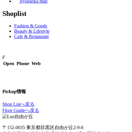
Jiyugaoka map
Shoplist
Fashion & Goods
Beauty & Lifestyle
Cafe & Restaurant
F
Open
Phone
Web
Pickup情報
Shop Listへ戻る
Floor Guideへ戻る
〒152-0035 東京都目黒区自由が丘2-9-6