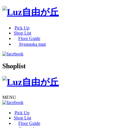
Pick Up
Shop List
Floor Guide
Jiyugaoka map
Shoplist
MENU
Pick Up
Shop List
Floor Guide