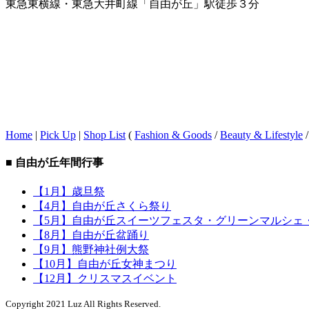
東急東横線・東急大井町線「自由が丘」駅徒歩３分
Home
|
Pick Up
|
Shop List
(
Fashion & Goods
/
Beauty & Lifestyle
■ 自由が丘年間行事
【1月】歳旦祭
【4月】自由が丘さくら祭り
【5月】自由が丘スイーツフェスタ・グリーンマルシェ
【8月】自由が丘盆踊り
【9月】熊野神社例大祭
【10月】自由が丘女神まつり
【12月】クリスマスイベント
Copyright 2021 Luz All Rights Reserved.