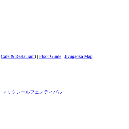
/
Cafe & Restaurant
) |
Floor Guide
|
Jiyugaoka Map
・マリクレールフェスティバル