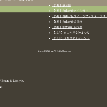
【1月】歳旦祭
【4月】自由が丘さくら祭り
【5月】自由が丘スイーツフェスタ・グリ
【8月】自由が丘盆踊り
【9月】熊野神社例大祭
【10月】自由が丘女神まつり
【12月】クリスマスイベント
Copyright 2021 Luz All Rights Reserved.
/
Beauty & Lifestyle
/
ap