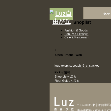
Pick
Shoplist
Fashion & Goods
Beauty & Lifestyle
Cafe & Restaurant
F
Open
Phone
Web
logo exercisecoach_9_c_stacked
Pickup情報
Shop Listへ戻る
Floor Guideへ戻る
〒152-0035 東京都目黒区
東急東横線・東急大井町