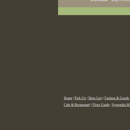
Home
|
Pick Up
|
Shop List
(
Fashion & Goods
Cafe & Restaurant
) |
Floor Guide
|
Jiyugaoka M