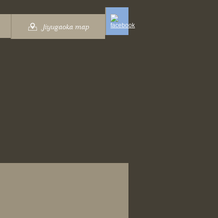
Jiyugaoka map