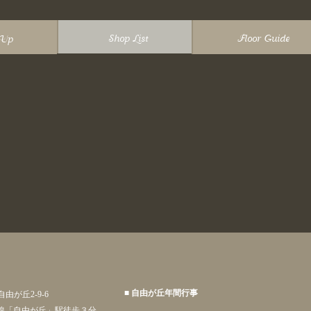
Shop List
Floor Guide
 Up
■ 自由が丘年間行事
自由が丘2-9-6
線「自由が丘」駅徒歩３分