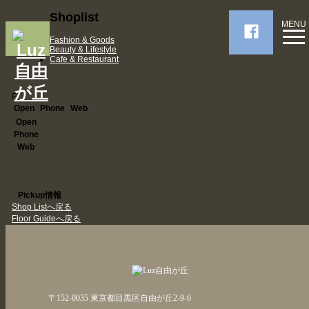
Shoplist
MENU
Fashion & Goods
Beauty & Lifestyle
Cafe & Restaurant
F
Open
Phone
Web
Open
Phone
Web
Pickup情報
Shop Listへ戻る
Floor Guideへ戻る
〒152-0035 東京都目黒区自由が丘2-9-6