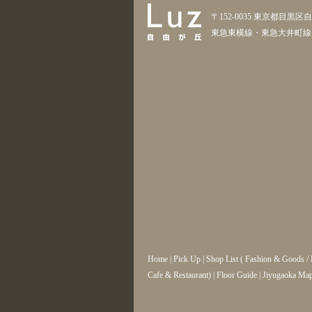
〒152-0035 東京都目黒区自
東急東横線・東急大井町線
Home
|
Pick Up
|
Shop List
(
Fashion & Goods
/
Cafe & Restaurant
) |
Floor Guide
|
Jiyugaoka Ma