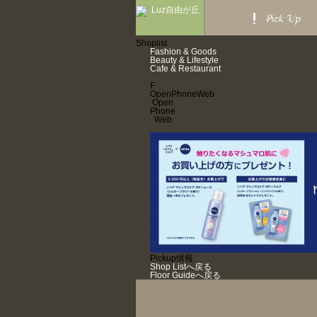
Pick Up
Shoplist
Fashion & Goods
Beauty & Lifestyle
Cafe & Restaurant
F
Open
Phone
Web
Open
Phone
Web
Pickup情報
Shop Listへ戻る
Floor Guideへ戻る