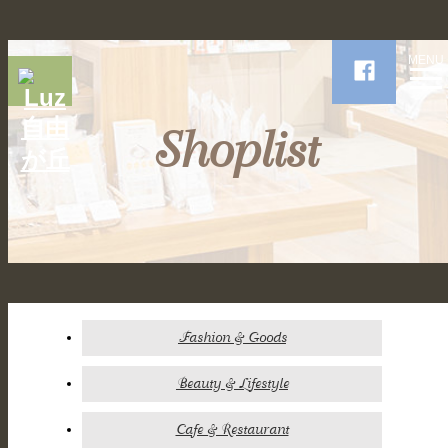
MENU
Shoplist
Fashion & Goods
Beauty & Lifestyle
Cafe & Restaurant