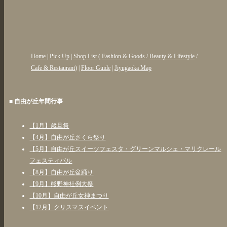
Home
|
Pick Up
|
Shop List
(
Fashion & Goods
/
Beauty & Lifestyle
/
Cafe & Restaurant
) |
Floor Guide
|
Jiyugaoka Map
■ 自由が丘年間行事
【1月】歳旦祭
【4月】自由が丘さくら祭り
【5月】自由が丘スイーツフェスタ・グリーンマルシェ・マリクレール
フェスティバル
【8月】自由が丘盆踊り
【9月】熊野神社例大祭
【10月】自由が丘女神まつり
【12月】クリスマスイベント