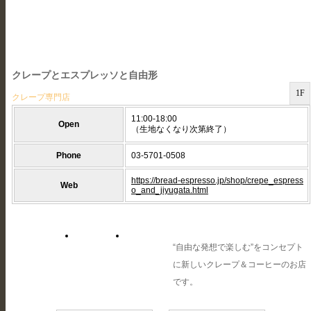
クレープとエスプレッソと自由形
1F
クレープ専門店
11:00-18:00
Open
（生地なくなり次第終了）
Phone
03-5701-0508
https://bread-espresso.jp/shop/crepe_espress
Web
o_and_jiyugata.html
“自由な発想で楽しむ”をコンセプト
に新しいクレープ＆コーヒーのお店
です。