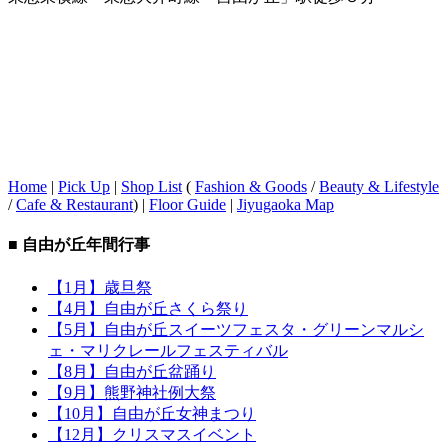
Home
|
Pick Up
|
Shop List
(
Fashion & Goods
/
Beauty & Lifestyle
/
Cafe & Restaurant
) |
Floor Guide
|
Jiyugaoka Map
■ 自由が丘年間行事
【1月】歳旦祭
【4月】自由が丘さくら祭り
【5月】自由が丘スイーツフェスタ・グリーンマルシ
ェ・マリクレールフェスティバル
【8月】自由が丘盆踊り
【9月】熊野神社例大祭
【10月】自由が丘女神まつり
【12月】クリスマスイベント