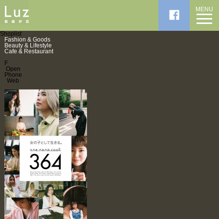
MENU
Shoplist
Fashion & Goods
Beauty & Lifestyle
Cafe & Restaurant
F
Open
Phone
Web