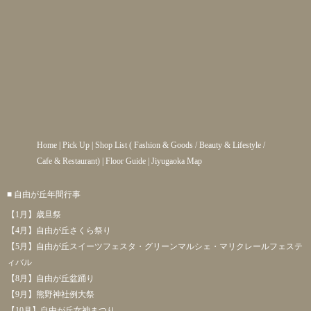
Home
|
Pick Up
|
Shop List
(
Fashion & Goods
/
Beauty & Lifestyle
/
Cafe & Restaurant
) |
Floor Guide
|
Jiyugaoka Map
■ 自由が丘年間行事
【1月】歳旦祭
【4月】自由が丘さくら祭り
【5月】自由が丘スイーツフェスタ・グリーンマルシェ・マリクレールフェステ
ィバル
【8月】自由が丘盆踊り
【9月】熊野神社例大祭
【10月】自由が丘女神まつり