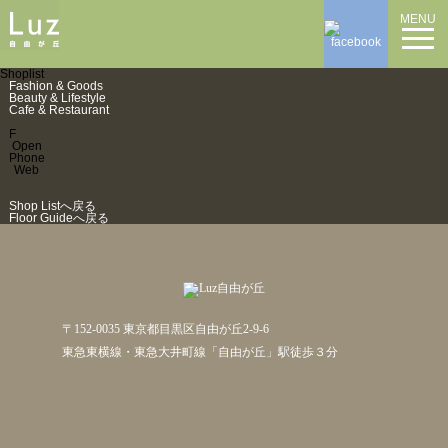
MENU
Shoplist
Fashion & Goods
Beauty & Lifestyle
Cafe & Restaurant
F
Open
Phone
Web
Shop Listへ戻る
Floor Guideへ戻る
〒152-0035 東京都目黒区自由が丘2-9-6
東急東横線・東急大井町線「自由が丘」駅徒歩３分