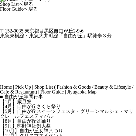
Shop Listへ戻る
Floor Guideへ戻る
〒152-0035 東京都目黒区自由が丘2-9-6
東急東横線・東急大井町線「自由が丘」駅徒歩３分
Home
|
Pick Up
|
Shop List
(
Fashion & Goods
/
Beauty & Lifestyle
/
Cafe & Restaurant
) |
Floor Guide
|
Jiyugaoka Map
■ 自由が丘年間行事
【1月】歳旦祭
【4月】自由が丘さくら祭り
【5月】自由が丘スイーツフェスタ・グリーンマルシェ・マリ
クレールフェスティバル
【8月】自由が丘盆踊り
【9月】熊野神社例大祭
【10月】自由が丘女神まつり
【12月】クリスマスイベント