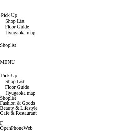
Pick Up
Shop List
Floor Guide
Jiyugaoka map
Shoplist
MENU
Pick Up
Shop List
Floor Guide
Jiyugaoka map
Shoplist
Fashion & Goods
Beauty & Lifestyle
Cafe & Restaurant
F
Open
Phone
Web