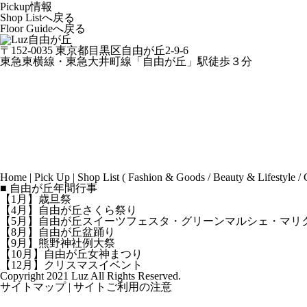
Pickup情報
Shop Listへ戻る
Floor Guideへ戻る
〒152-0035 東京都目黒区自由が丘2-9-6
東急東横線・東急大井町線「自由が丘」駅徒歩３分
Home
|
Pick Up
|
Shop List
(
Fashion & Goods
/
Beauty & Lifestyle
/
■ 自由が丘年間行事
【1月】歳旦祭
【4月】自由が丘さくら祭り
【5月】自由が丘スイーツフェスタ・グリーンマルシェ・マリ
【8月】自由が丘盆踊り
【9月】熊野神社例大祭
【10月】自由が丘女神まつり
【12月】クリスマスイベント
Copyright 2021 Luz All Rights Reserved.
サイトマップ
|
サイトご利用の注意