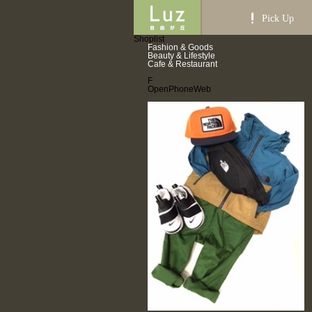
Pick Up
Shoplist
Fashion & Goods
Beauty & Lifestyle
Cafe & Restaurant
F
Open
Phone
Web