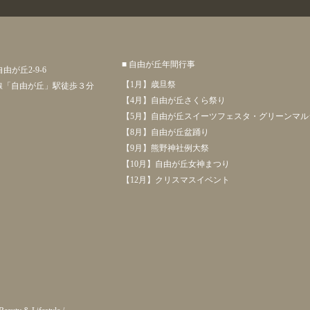
■ 自由が丘年間行事
自由が丘2-9-6
【1月】歳旦祭
線「自由が丘」駅徒歩３分
【4月】自由が丘さくら祭り
【5月】自由が丘スイーツフェスタ・グリーンマ
【8月】自由が丘盆踊り
【9月】熊野神社例大祭
【10月】自由が丘女神まつり
【12月】クリスマスイベント