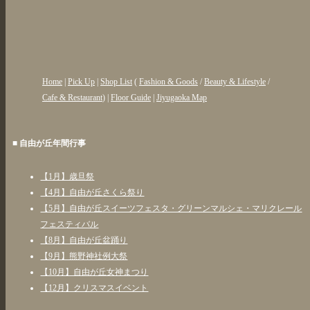
Home
|
Pick Up
|
Shop List
(
Fashion & Goods
/
Beauty & Lifestyle
/
Cafe & Restaurant
) |
Floor Guide
|
Jiyugaoka Map
■ 自由が丘年間行事
【1月】歳旦祭
【4月】自由が丘さくら祭り
【5月】自由が丘スイーツフェスタ・グリーンマルシェ・マリクレール
フェスティバル
【8月】自由が丘盆踊り
【9月】熊野神社例大祭
【10月】自由が丘女神まつり
【12月】クリスマスイベント