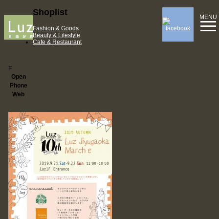
Shoplist
MENU
Fashion & Goods
Beauty & Lifestyle
Cafe & Restaurant
F
Open
Phone
Web