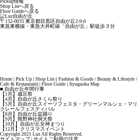
Pickup情報
Shop Listへ戻る
Floor Guideへ戻る
〒152-0035 東京都目黒区自由が丘2-9-6
東急東横線・東急大井町線「自由が丘」駅徒歩３分
Home
|
Pick Up
|
Shop List
(
Fashion & Goods
/
Beauty & Lifestyle
/
Cafe & Restaurant
) |
Floor Guide
|
Jiyugaoka Map
■ 自由が丘年間行事
【1月】歳旦祭
【4月】自由が丘さくら祭り
【5月】自由が丘スイーツフェスタ・グリーンマルシェ・マリ
クレールフェスティバル
【8月】自由が丘盆踊り
【9月】熊野神社例大祭
【10月】自由が丘女神まつり
【12月】クリスマスイベント
Copyright 2021 Luz All Rights Reserved.
サイトマップ
|
サイトご利用の注意