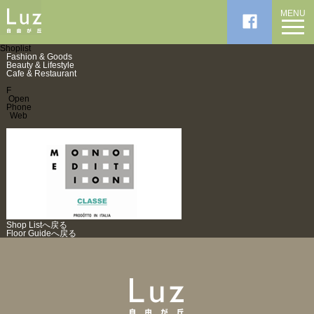
MENU
Shoplist
Fashion & Goods
Beauty & Lifestyle
Cafe & Restaurant
F
Open
Phone
Web
Shop Listへ戻る
Floor Guideへ戻る