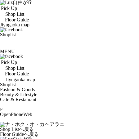
Pick Up
Shop List
Floor Guide
Jiyugaoka map
Shoplist
MENU
Pick Up
Shop List
Floor Guide
Jiyugaoka map
Shoplist
Fashion & Goods
Beauty & Lifestyle
Cafe & Restaurant
F
Open
Phone
Web
Shop Listへ戻る
Floor Guideへ戻る