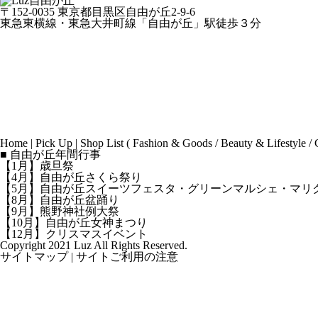
〒152-0035 東京都目黒区自由が丘2-9-6
東急東横線・東急大井町線「自由が丘」駅徒歩３分
Home
|
Pick Up
|
Shop List
(
Fashion & Goods
/
Beauty & Lifestyle
/
■ 自由が丘年間行事
【1月】歳旦祭
【4月】自由が丘さくら祭り
【5月】自由が丘スイーツフェスタ・グリーンマルシェ・マリ
【8月】自由が丘盆踊り
【9月】熊野神社例大祭
【10月】自由が丘女神まつり
【12月】クリスマスイベント
Copyright 2021 Luz All Rights Reserved.
サイトマップ
|
サイトご利用の注意