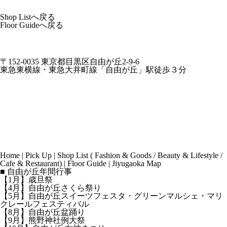
Shop Listへ戻る
Floor Guideへ戻る
〒152-0035 東京都目黒区自由が丘2-9-6
東急東横線・東急大井町線「自由が丘」駅徒歩３分
Home
|
Pick Up
|
Shop List
(
Fashion & Goods
/
Beauty & Lifestyle
/
Cafe & Restaurant
) |
Floor Guide
|
Jiyugaoka Map
■ 自由が丘年間行事
【1月】歳旦祭
【4月】自由が丘さくら祭り
【5月】自由が丘スイーツフェスタ・グリーンマルシェ・マリ
クレールフェスティバル
【8月】自由が丘盆踊り
【9月】熊野神社例大祭