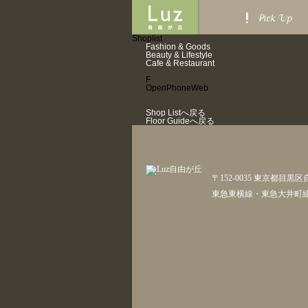
Pick Up
Shoplist
Fashion & Goods
Beauty & Lifestyle
Cafe & Restaurant
F
Open
Phone
Web
Shop Listへ戻る
Floor Guideへ戻る
〒152-0035 東京都目黒区
東急東横線・東急大井町