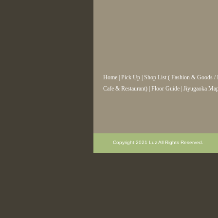
Home
|
Pick Up
|
Shop List
(
Fashion & Goods
/
Cafe & Restaurant
) |
Floor Guide
|
Jiyugaoka Ma
Copyright 2021 Luz All Rights Reserved.