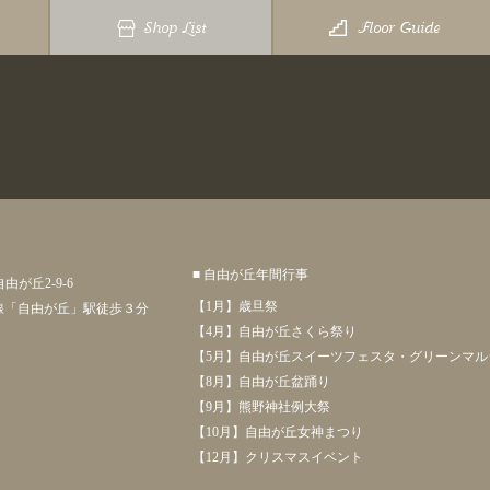
Shop List
Floor Guide
■ 自由が丘年間行事
自由が丘2-9-6
【1月】歳旦祭
線「自由が丘」駅徒歩３分
【4月】自由が丘さくら祭り
【5月】自由が丘スイーツフェスタ・グリーンマ
【8月】自由が丘盆踊り
【9月】熊野神社例大祭
【10月】自由が丘女神まつり
【12月】クリスマスイベント