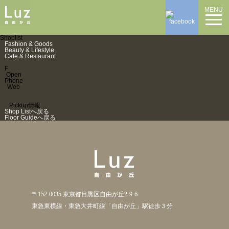
MENU
Shoplist
Fashion & Goods
Beauty & Lifestyle
Cafe & Restaurant
F
Open
Phone
Web
Pickup情報
Shop Listへ戻る
Floor Guideへ戻る
〒152-0035 東京都目黒区自由が丘2-9-6
東急東横線・東急大井町線「自由が丘」駅徒歩３分