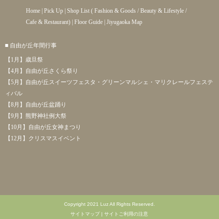
Home
|
Pick Up
|
Shop List
(
Fashion & Goods
/
Beauty & Lifestyle
/
Cafe & Restaurant
) |
Floor Guide
|
Jiyugaoka Map
■ 自由が丘年間行事
【1月】歳旦祭
【4月】自由が丘さくら祭り
【5月】自由が丘スイーツフェスタ・グリーンマルシェ・マリクレールフェステ
ィバル
【8月】自由が丘盆踊り
【9月】熊野神社例大祭
【10月】自由が丘女神まつり
【12月】クリスマスイベント
Copyright 2021 Luz All Rights Reserved.
サイトマップ
|
サイトご利用の注意