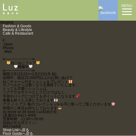
MENU
Shoplist
Fashion & Goods
Beauty & Lifestyle
Cafe & Restaurant
F
Open
Phone
Web
∞———————-∞
ねこねこフェア
開催中
∞———————-∞
期間:2月1日(日)〜2月23日(月.祝)
会期中、税込22,000円以上のお買いあげで
ねこチャーム付きシュシュをプレゼント
※ノベルティは無くなり次第終了いたします。
とっても可愛いシュシュは、
ヘアアクセサリーとしてだけではなく、
手首やバッグにつけてもポイントになります
春服も続々と入荷しております
アズ ノゥ アズ 春のコレクションをお手に取ってご覧くださいませ
皆様のご来店お待ちしております
as know as de base Luz自由が丘
(直通)03-6421-4066
営業時間 11:00〜20:00
自由が丘公式ライン↓
@615gdjdj
Shop Listへ戻る
Floor Guideへ戻る