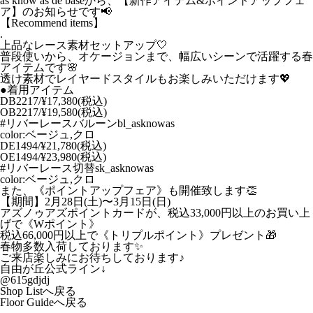
as know as de baseから、【新作アイテム&ポイントアップフェ
ア】のお知らせです📢
【Recommend items】
.
上品なレース素材セットアップ🤍
普段使いから、オケージョンまで、幅広いシーンで活躍する春
アイテムです🌸
透け素材でレイヤードスタイルもお楽しみいただけます💖
●着用アイテム
DB2217/¥17,380(税込)
OB2217/¥19,580(税込)
#リバーレースバルーンbl_asknowas
color:ベージュ,クロ
DE1494/¥21,780(税込)
OE1494/¥23,980(税込)
#リバーレース切替sk_asknowas
color:ベージュ,クロ
また、《ポイントアップフェア》も開催致します👏
【期間】2月28日(土)〜3月15日(日)
アズノゥアズポイントカードが、税込33,000円以上のお買い上
げで《Wポイント》
税込66,000円以上で《トリプルポイント》プレゼント🎁
春物多数入荷しております✨
ご来店楽しみにお待ちしております♪
自由が丘公式ライン↓
@615gdjdj
Shop Listへ戻る
Floor Guideへ戻る