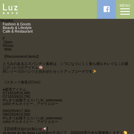
MENU
Shoplist
Fashion & Goods
Beauty & Lifestyle
Cafe & Restaurant
F
Open
Phone
Web
【Recommend items】
.
とろみのあるエスパンディ素材は、シワになりにくく落ち感もキレイなこの夏
にぴったりのアイテム
同シリーズのパンツと合わせたセットアップコーデです
.
.
《スタッフ身長157cm》
●着用アイテム
D71653/¥18,480
O71653/¥20,790
#ちぎり絵格子エスパンtn_asknowas
color:チルネイビー，アゲイエロー
D60265/¥17,380
O60265/¥19,580
#ちぎり絵格子エスパンpt_asknowas
color:チルネイビー，アゲイエロー
【店頭受注会のお知らせ
】
as know as de base Luz自由が丘店にて、2026SS受注会を開催致します！