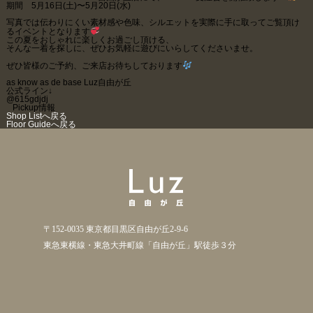
期間 5月16日(土)〜5月20日(水)
写真では伝わりにくい素材感や色味、シルエットを実際に手に取ってご覧頂け
るイベントとなります
この夏をおしゃれに楽しくお過ごし頂ける、
そんな一着を探しに、ぜひお気軽に遊びにいらしてくださいませ。
ぜひ皆様のご予約、ご来店お待ちしております
as know as de base Luz自由が丘
公式ライン↓
@615gdjdj
Pickup情報
Shop Listへ戻る
Floor Guideへ戻る
〒152-0035 東京都目黒区自由が丘2-9-6
東急東横線・東急大井町線「自由が丘」駅徒歩３分