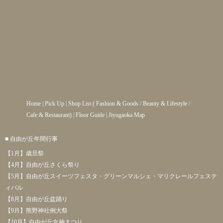
Home
|
Pick Up
|
Shop List
(
Fashion & Goods
/
Beauty & Lifestyle
/
Cafe & Restaurant
) |
Floor Guide
|
Jiyugaoka Map
■ 自由が丘年間行事
【1月】歳旦祭
【4月】自由が丘さくら祭り
【5月】自由が丘スイーツフェスタ・グリーンマルシェ・マリクレールフェステ
ィバル
【8月】自由が丘盆踊り
【9月】熊野神社例大祭
【10月】自由が丘女神まつり