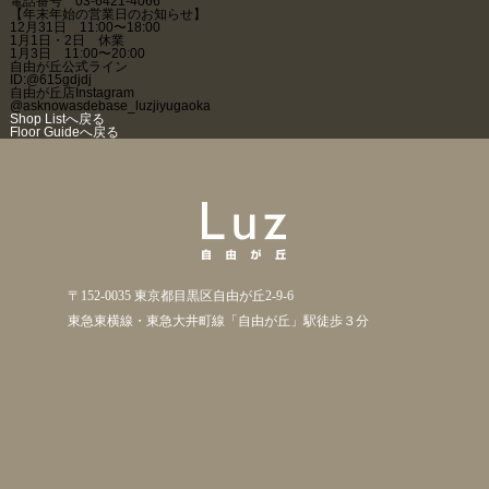
電話番号 03-6421-4066
【年末年始の営業日のお知らせ】
12月31日 11:00〜18:00
1月1日・2日 休業
1月3日 11:00〜20:00
自由が丘公式ライン
ID:@615gdjdj
自由が丘店Instagram
@asknowasdebase_luzjiyugaoka
Shop Listへ戻る
Floor Guideへ戻る
〒152-0035 東京都目黒区自由が丘2-9-6
東急東横線・東急大井町線「自由が丘」駅徒歩３分