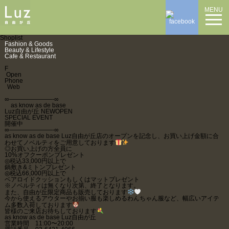
MENU
Shoplist
Fashion & Goods
Beauty & Lifestyle
Cafe & Restaurant
F
Open
Phone
Web
∞———————-∞
as know as de base
Luz自由が丘 NEWOPEN
SPECIAL EVENT
開催中
∞———————-∞
as know as de base Luz自由が丘店のオープンを記念し、お買い上げ金額に合
わせてノベルティをご用意しております
◎お買い上げの方全員に
10%オフクーポンプレゼント
◎税込33,000円以上で
鍋敷き&ミトンプレゼント
◎税込66,000円以上で
ベアロイドクッションもしくはマットプレゼント
※ノベルティは無くなり次第、終了となります。
また、自由が丘限定商品も販売しております
今から使えるアウターやお揃い服も楽しめるわんちゃん服など、幅広いアイテ
ム多数入荷しております
皆様のご来店お待ちしております
as know as de base Luz自由が丘
営業時間 11:00〜20:00