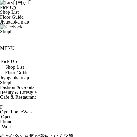
Pick Up
Shop List
Floor Guide
Jiyugaoka map
Shoplist
MENU
Pick Up
Shop List
Floor Guide
Jiyugaoka map
Shoplist
Fashion & Goods
Beauty & Lifestyle
Cafe & Restaurant
F
Open
Phone
Web
Open
Phone
Web
静かな冬の空気が満ちていく季節.