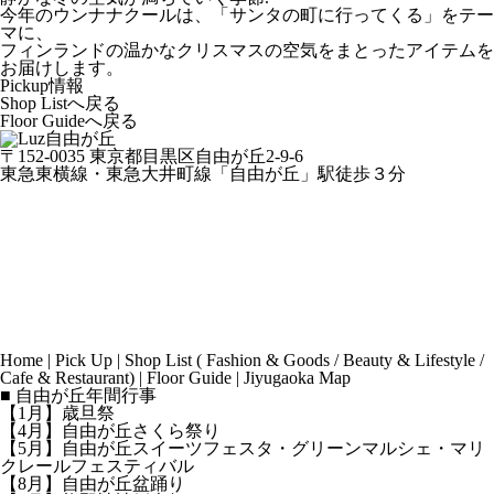
今年のウンナナクールは、「サンタの町に行ってくる」をテー
マに、
フィンランドの温かなクリスマスの空気をまとったアイテムを
お届けします。
Pickup情報
Shop Listへ戻る
Floor Guideへ戻る
〒152-0035 東京都目黒区自由が丘2-9-6
東急東横線・東急大井町線「自由が丘」駅徒歩３分
Home
|
Pick Up
|
Shop List
(
Fashion & Goods
/
Beauty & Lifestyle
/
Cafe & Restaurant
) |
Floor Guide
|
Jiyugaoka Map
■ 自由が丘年間行事
【1月】歳旦祭
【4月】自由が丘さくら祭り
【5月】自由が丘スイーツフェスタ・グリーンマルシェ・マリ
クレールフェスティバル
【8月】自由が丘盆踊り