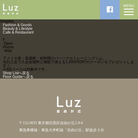
MENU
Shoplist
Fashion & Goods
Beauty & Lifestyle
Cafe & Restaurant
F
Open
Phone
Web
アメリカ発・低価格・短時間のパーソナルトレーニングジム。
当日入会で入会金無料と物販で使える1,000円OFFのクーポンをプレゼントしま
す！
※4回コースは対象外です。
Shop Listへ戻る
Floor Guideへ戻る
〒152-0035 東京都目黒区自由が丘2-9-6
東急東横線・東急大井町線「自由が丘」駅徒歩３分