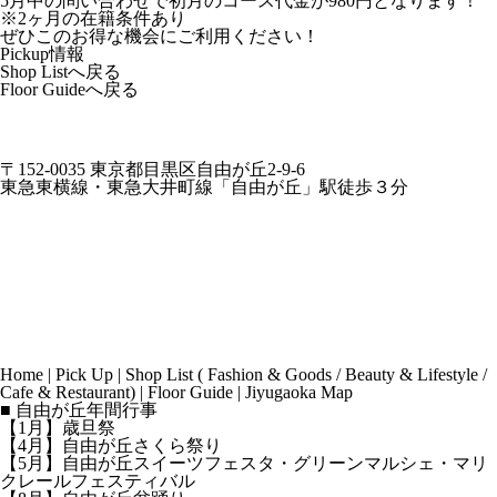
5月中の問い合わせで初月のコース代金が980円となります！
※2ヶ月の在籍条件あり
ぜひこのお得な機会にご利用ください！
Pickup情報
Shop Listへ戻る
Floor Guideへ戻る
〒152-0035 東京都目黒区自由が丘2-9-6
東急東横線・東急大井町線「自由が丘」駅徒歩３分
Home
|
Pick Up
|
Shop List
(
Fashion & Goods
/
Beauty & Lifestyle
/
Cafe & Restaurant
) |
Floor Guide
|
Jiyugaoka Map
■ 自由が丘年間行事
【1月】歳旦祭
【4月】自由が丘さくら祭り
【5月】自由が丘スイーツフェスタ・グリーンマルシェ・マリ
クレールフェスティバル