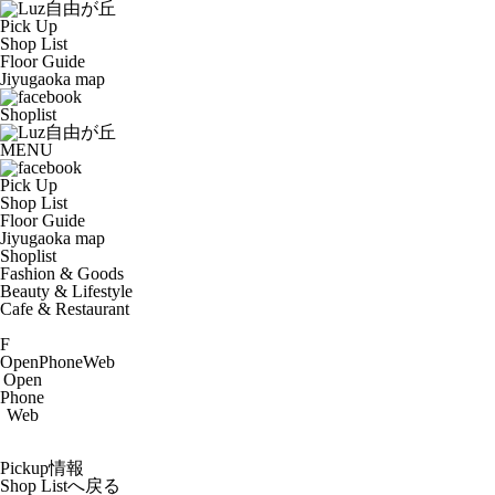
Pick Up
Shop List
Floor Guide
Jiyugaoka map
Shoplist
MENU
Pick Up
Shop List
Floor Guide
Jiyugaoka map
Shoplist
Fashion & Goods
Beauty & Lifestyle
Cafe & Restaurant
F
Open
Phone
Web
Open
Phone
Web
Pickup情報
Shop Listへ戻る