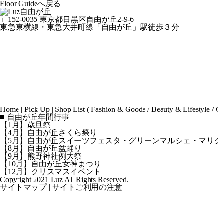
Floor Guideへ戻る
〒152-0035 東京都目黒区自由が丘2-9-6
東急東横線・東急大井町線「自由が丘」駅徒歩３分
Home
|
Pick Up
|
Shop List
(
Fashion & Goods
/
Beauty & Lifestyle
/
■ 自由が丘年間行事
【1月】歳旦祭
【4月】自由が丘さくら祭り
【5月】自由が丘スイーツフェスタ・グリーンマルシェ・マリ
【8月】自由が丘盆踊り
【9月】熊野神社例大祭
【10月】自由が丘女神まつり
【12月】クリスマスイベント
Copyright 2021 Luz All Rights Reserved.
サイトマップ
|
サイトご利用の注意