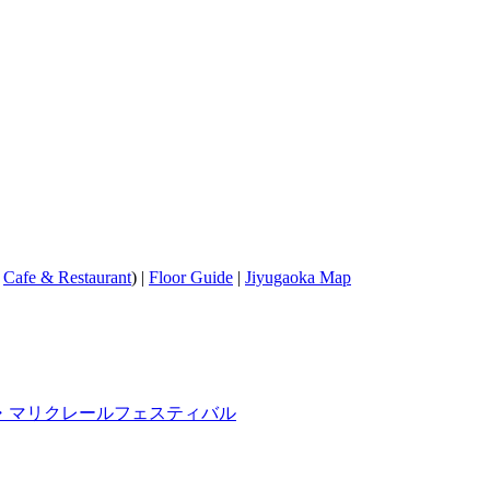
/
Cafe & Restaurant
) |
Floor Guide
|
Jiyugaoka Map
・マリクレールフェスティバル