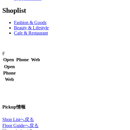
Shoplist
Fashion & Goods
Beauty & Lifestyle
Cafe & Restaurant
F
Open
Phone
Web
Open
Phone
Web
Pickup情報
Shop Listへ戻る
Floor Guideへ戻る