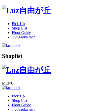
Pick Up
Shop List
Floor Guide
Jiyugaoka map
Shoplist
MENU
Pick Up
Shop List
Floor Guide
Jiyugaoka map