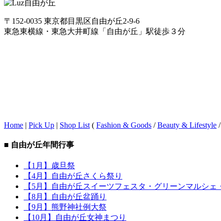
〒152-0035 東京都目黒区自由が丘2-9-6
東急東横線・東急大井町線「自由が丘」駅徒歩３分
Home
|
Pick Up
|
Shop List
(
Fashion & Goods
/
Beauty & Lifestyle
■ 自由が丘年間行事
【1月】歳旦祭
【4月】自由が丘さくら祭り
【5月】自由が丘スイーツフェスタ・グリーンマルシェ
【8月】自由が丘盆踊り
【9月】熊野神社例大祭
【10月】自由が丘女神まつり