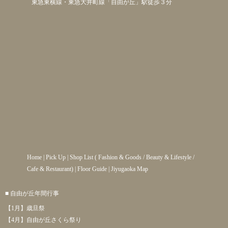
東急東横線・東急大井町線「自由が丘」駅徒歩３分
Home
|
Pick Up
|
Shop List
(
Fashion & Goods
/
Beauty & Lifestyle
/
Cafe & Restaurant
) |
Floor Guide
|
Jiyugaoka Map
■ 自由が丘年間行事
【1月】歳旦祭
【4月】自由が丘さくら祭り