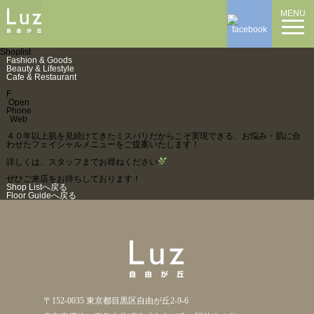
MENU
Shoplist
Fashion & Goods
Beauty & Lifestyle
Cafe & Restaurant
F
Open
Phone
Web
４０年以上肌を見続けてきたミスパリだからこそ実現できる、お悩み・肌に合
わせたフェイシャルメニューをご提案いたします！
詳しくは、スタッフまでお尋ねください
ぜひご来店をお待ちしております！
Shop Listへ戻る
Floor Guideへ戻る
〒152-0035 東京都目黒区自由が丘2-9-6