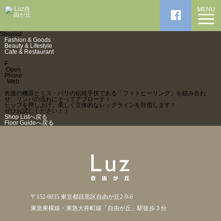
MENU
Shoplist
Fashion & Goods
Beauty & Lifestyle
Cafe & Restaurant
F
Open
Phone
Web
先進の機器とミス・パリの伝統手技である「フィトヒーリング」を組み合わ
せ、リンパの流れにそってアプローチ！
ヒップを押し上げ、美しく立体的なレッグラインを目指します！
ぜひお試しください！！
Shop Listへ戻る
Floor Guideへ戻る
〒152-0035 東京都目黒区自由が丘2-9-6
東急東横線・東急大井町線「自由が丘」駅徒歩３分