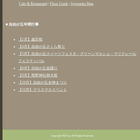
Cafe & Restaurant
) |
Floor Guide
|
Jiyugaoka Map
■ 自由が丘年間行事
【1月】歳旦祭
【4月】自由が丘さくら祭り
【5月】自由が丘スイーツフェスタ・グリーンマルシェ・マリクレール
フェスティバル
【8月】自由が丘盆踊り
【9月】熊野神社例大祭
【10月】自由が丘女神まつり
【12月】クリスマスイベント
Copyright 2021 Luz All Rights Reserved.