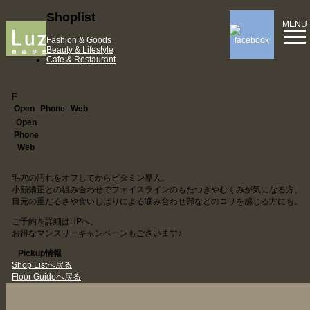
Shoplist
MENU
Fashion & Goods
Beauty & Lifestyle
Cafe & Restaurant
F
Open
Phone
Web
Open
Phone
Web
毛穴の汚れをオフしてからビタミン導入。
小顔矯正との組み合わせでフェイスラインのもたつきやむくみが気になる方、
目元の重だるさや食いしばりによる噛み合わせ部などのコリを感じる方にも。
ご予約＆詳細はHPへ。
お得なマンスリーキャンペーンもございます♪
Pickup情報
Shop Listへ戻る
Floor Guideへ戻る