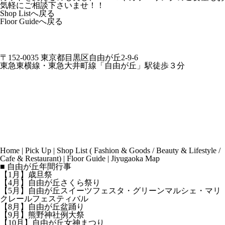
気軽にご相談下さいませ！！
Shop Listへ戻る
Floor Guideへ戻る
〒152-0035 東京都目黒区自由が丘2-9-6
東急東横線・東急大井町線「自由が丘」駅徒歩３分
Home
|
Pick Up
|
Shop List
(
Fashion & Goods
/
Beauty & Lifestyle
/
Cafe & Restaurant
) |
Floor Guide
|
Jiyugaoka Map
■ 自由が丘年間行事
【1月】歳旦祭
【4月】自由が丘さくら祭り
【5月】自由が丘スイーツフェスタ・グリーンマルシェ・マリ
クレールフェスティバル
【8月】自由が丘盆踊り
【9月】熊野神社例大祭
【10月】自由が丘女神まつり