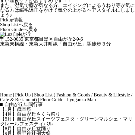
すい頭皮ケアがおすすめです！！
また、湿気で癖が気なる方、エイジングによるうねり等が気に
なる方は縮毛矯正をかけて気分の上がるヘアスタイルにしまし
ょう♪
Pickup情報
Shop Listへ戻る
Floor Guideへ戻る
〒152-0035 東京都目黒区自由が丘2-9-6
東急東横線・東急大井町線「自由が丘」駅徒歩３分
Home
|
Pick Up
|
Shop List
(
Fashion & Goods
/
Beauty & Lifestyle
/
Cafe & Restaurant
) |
Floor Guide
|
Jiyugaoka Map
■ 自由が丘年間行事
【1月】歳旦祭
【4月】自由が丘さくら祭り
【5月】自由が丘スイーツフェスタ・グリーンマルシェ・マリ
クレールフェスティバル
【8月】自由が丘盆踊り
【9月】熊野神社例大祭