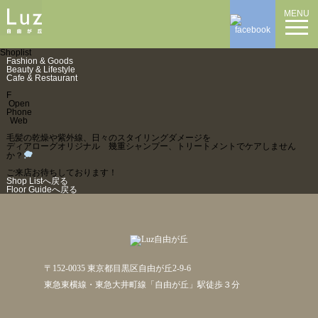
MENU
Shoplist
Fashion & Goods
Beauty & Lifestyle
Cafe & Restaurant
F
Open
Phone
Web
毛髪の乾燥や紫外線、日々のスタイリングダメージを
ディアローグオリジナル 幾重シャンプー、トリートメントでケアしません
か？
ご来店お待ちしております！
Shop Listへ戻る
Floor Guideへ戻る
〒152-0035 東京都目黒区自由が丘2-9-6
東急東横線・東急大井町線「自由が丘」駅徒歩３分