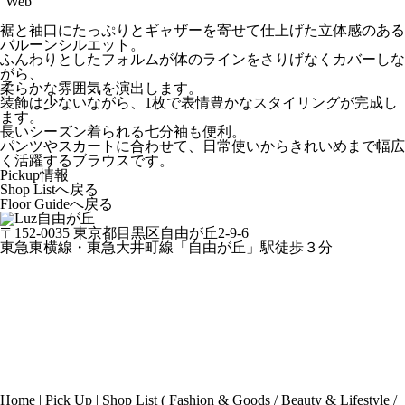
Web
裾と袖口にたっぷりとギャザーを寄せて仕上げた立体感のある
バルーンシルエット。
ふんわりとしたフォルムが体のラインをさりげなくカバーしな
がら、
柔らかな雰囲気を演出します。
装飾は少ないながら、1枚で表情豊かなスタイリングが完成し
ます。
長いシーズン着られる七分袖も便利。
パンツやスカートに合わせて、日常使いからきれいめまで幅広
く活躍するブラウスです。
Pickup情報
Shop Listへ戻る
Floor Guideへ戻る
〒152-0035 東京都目黒区自由が丘2-9-6
東急東横線・東急大井町線「自由が丘」駅徒歩３分
Home
|
Pick Up
|
Shop List
(
Fashion & Goods
/
Beauty & Lifestyle
/