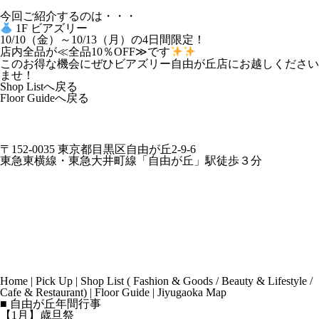
今回ご紹介するのは・・・
1F ビアズリー
10/10（金）～10/13（月）の4日間限定！
店内全品が≪全品10％OFF≫です
このお得な機会にぜひビアズリー自由が丘店にお越しください
ませ！
Shop Listへ戻る
Floor Guideへ戻る
〒152-0035 東京都目黒区自由が丘2-9-6
東急東横線・東急大井町線「自由が丘」駅徒歩３分
Home
|
Pick Up
|
Shop List
(
Fashion & Goods
/
Beauty & Lifestyle
/
Cafe & Restaurant
) |
Floor Guide
|
Jiyugaoka Map
■ 自由が丘年間行事
【1月】歳旦祭