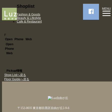
Shoplist
MENU
Fashion & Goods
Beauty & Lifestyle
Cafe & Restaurant
F
Open
Phone
Web
Open
Phone
Web
Pickup情報
Shop Listへ戻る
Floor Guideへ戻る
〒152-0035 東京都目黒区自由が丘2-9-6