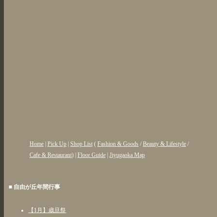
Home
|
Pick Up
|
Shop List
(
Fashion & Goods
/
Beauty & Lifestyle
/
Cafe & Restaurant
) |
Floor Guide
|
Jiyugaoka Map
■ 自由が丘年間行事
【1月】歳旦祭