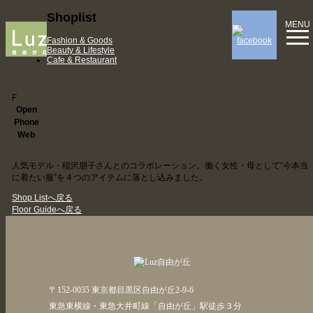
Shoplist
MENU
Fashion & Goods
Beauty & Lifestyle
Cafe & Restaurant
F
Open
Phone
Web
人気モデル・稲沢朋子さんとのコラボレーション。働く女性・母として“今本当
に着たい服”を４つのアイテムに落とし込みました。
Shop Listへ戻る
Floor Guideへ戻る
〒152-0035 東京都目黒区自由が丘2-9-6
東急東横線・東急大井町線「自由が丘」駅徒歩３分